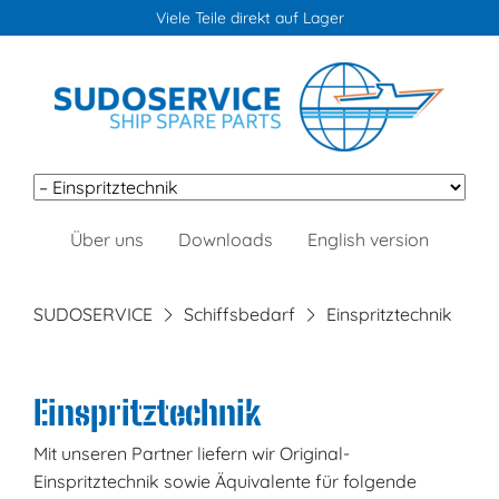
Viele Teile direkt auf Lager
Navigation
Über uns
Downloads
English version
überspringen
SUDOSERVICE
Schiffsbedarf
Einspritztechnik
Einspritztechnik
Mit unseren Partner liefern wir Original-
Einspritztechnik sowie Äquivalente für folgende