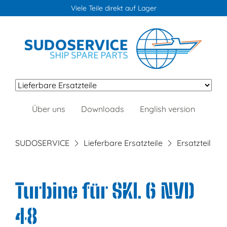
Viele Teile direkt auf Lager
Navigation
Über uns
Downloads
English version
überspringen
SUDOSERVICE
Lieferbare Ersatzteile
Ersatzteil
Turbine für SKL 6 NVD
48