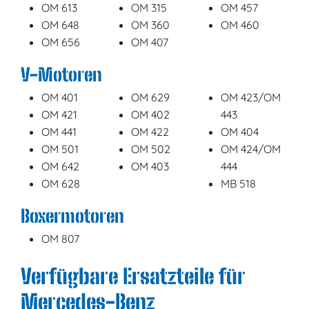
OM 613
OM 315
OM 457
OM 648
OM 360
OM 460
OM 656
OM 407
V-Motoren
OM 401
OM 629
OM 423/OM
OM 421
OM 402
443
OM 441
OM 422
OM 404
OM 501
OM 502
OM 424/OM
OM 642
OM 403
444
OM 628
MB 518
Boxermotoren
OM 807
Verfügbare Ersatzteile für
Mercedes-Benz