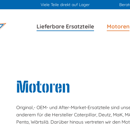
Viele Teile direkt auf Lager
Berat
Navigation
Navigation
Lieferbare Ersatzteile
Motoren
überspringen
überspringen
Motoren
Original,- OEM- und After-Market-Ersatzteile sind un
anderem für die Hersteller Caterpillar, Deutz, MaK, M
Penta, Wärtsilä. Darüber hinaus vertreten wir den Mo