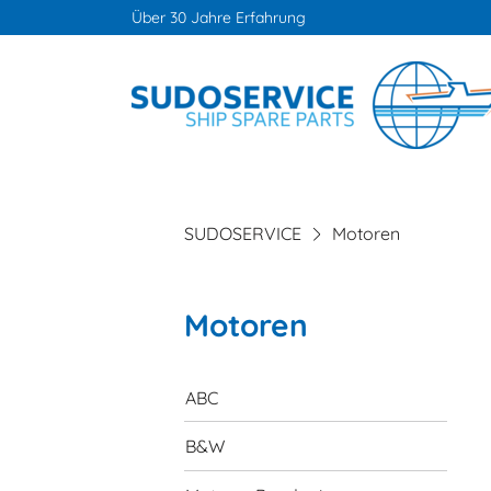
Über 30 Jahre Erfahrung
SUDOSERVICE
Motoren
Motoren
Navigation
überspringen
ABC
B&W