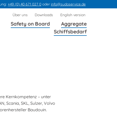
ung:
+49 (0) 40 671 027 0
oder
info@sudoservice.de
Navigation
Über uns
Downloads
English version
überspringen
Safety on Board
Aggregate
Schiffsbedarf
sere Kernkompetenz – unter
AN, Scania, SKL, Sulzer, Volvo
torenhersteller Baudouin.